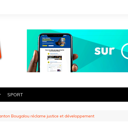
SPORT
OGIE
 canton Bougalou réclame justice et développement
HE
ES
ART ET CULTURE