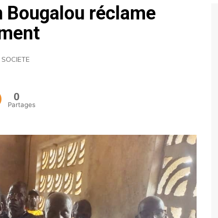
on Bougalou réclame
ECONOMIE
ement
POLITIQUE
,
SOCIETE
0
Partages