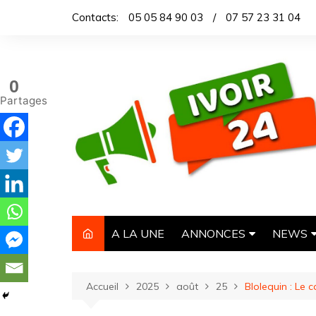
Aller
Contacts:
05 05 84 90 03
/
07 57 23 31 04
au
contenu
0
Partages
A LA UNE
ANNONCES
NEWS
IMMOBILIER
TITROL
Accueil
2025
août
25
Blolequin : Le
AUTOMOBILE
DEPEC
NECROLOGIE
ARTICL