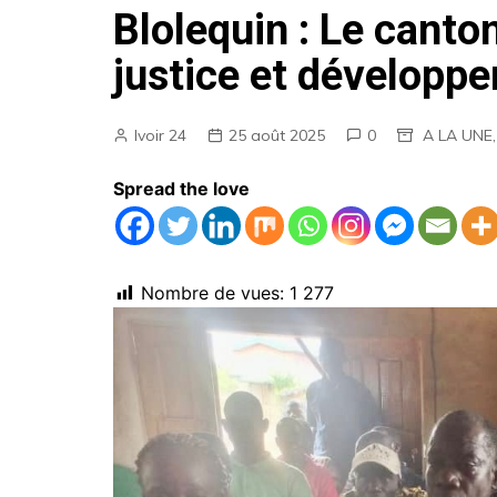
Blolequin : Le cant
AGENDA
justice et développ
EMPLOIS
MARCHES PUBLICS
Ivoir 24
25 août 2025
0
A LA UNE
ANNONCES LEGALES
Spread the love
Nombre de vues:
1 277