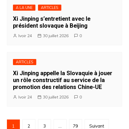
A LA UNE
ARTICLES
Xi Jinping s’entretient avec le
président slovaque à Beijing
Ivoir 24
30 juillet 2026
0
ARTICLES
Xi Jinping appelle la Slovaquie à jouer
un rôle constructif au service de la
promotion des relations Chine-UE
Ivoir 24
30 juillet 2026
0
Pagination
1
2
3
…
79
Suivant