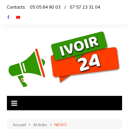
Aller
Contacts:
05 05 84 90 03
/
07 57 23 31 04
au
contenu
Accueil
Articles
NEWS