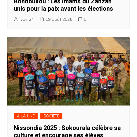
Bondoukou : Les imams du Zanzan
unis pour la paix avant les élections
Ivoir 24
19 août 2025
0
A LA UNE
SOCIETE
Nissondia 2025 : Sokourala célèbre sa
culture et encourage ses élèves