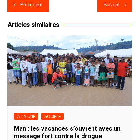
Navigation
Précédent
Suivant
de
l’article
Articles similaires
A LA UNE
SOCIETE
Man : les vacances s’ouvrent avec un
message fort contre la drogue