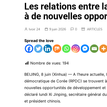
Les relations entre 
AGENDA
à de nouvelles oppor
EMPLOIS
MARCHES PUBLICS
Ivoir 24
9 juin 2026
0
ARTICLES
ANNONCES LEGALES
Spread the love
Nombre de vues:
194
BEIJING, 8 juin (Xinhua) — A l’heure actuelle, 
démocratique de Corée (RPDC) se trouvent à 
nouvelles opportunités de développement et 
déclaré lundi Xi Jinping, secrétaire général 
et président chinois.