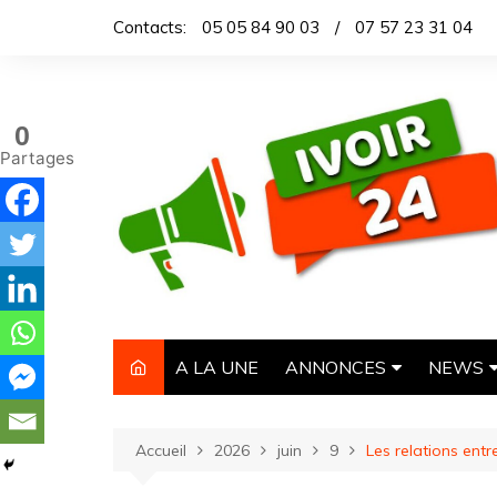
Aller
Contacts:
05 05 84 90 03
/
07 57 23 31 04
au
contenu
0
Partages
A LA UNE
ANNONCES
NEWS
IMMOBILIER
TITROL
Accueil
2026
juin
9
Les relations entr
AUTOMOBILE
DEPEC
NECROLOGIE
ARTICL