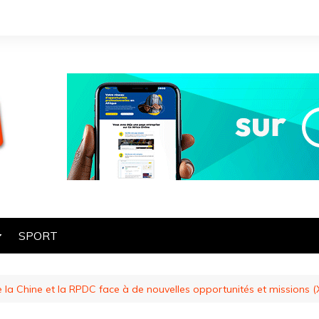
SPORT
OGIE
e la Chine et la RPDC face à de nouvelles opportunités et missions (X
HE
ES
ART ET CULTURE