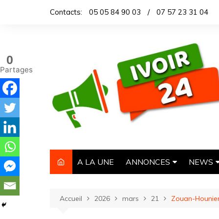
Aller
Contacts:
05 05 84 90 03
/
07 57 23 31 04
au
contenu
0
Partages
A LA UNE
ANNONCES
NEWS
IMMOBILIER
TITROL
Accueil
2026
mars
21
Zouan-Hounien :
AUTOMOBILE
DEPEC
NECROLOGIE
ARTICL