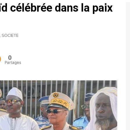
d célébrée dans la paix
ECONOMIE
POLITIQUE
,
SOCIETE
0
Partages