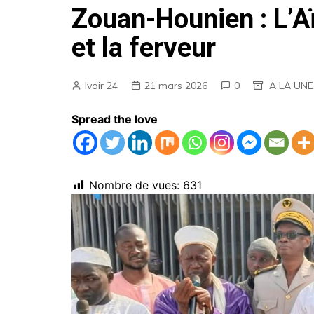
Zouan-Hounien : L’Aï
AGENDA
et la ferveur
EMPLOIS
MARCHES PUBLICS
Ivoir 24
21 mars 2026
0
A LA UNE
ANNONCES LEGALES
Spread the love
Nombre de vues:
631