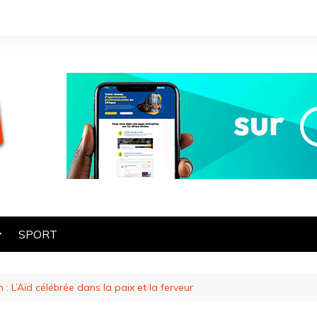
SPORT
OGIE
 L’Aïd célébrée dans la paix et la ferveur
HE
ES
ART ET CULTURE