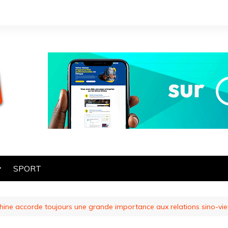
SPORT
OGIE
a Chine accorde toujours une grande importance aux relations sino-v
HE
ES
ART ET CULTURE