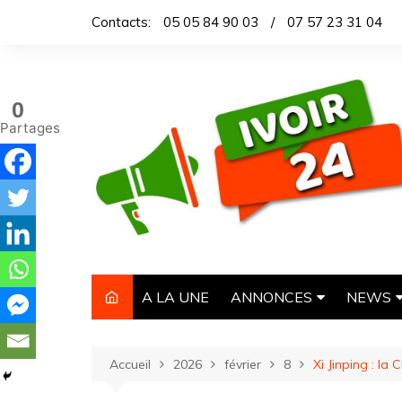
Aller
Contacts:
05 05 84 90 03
/
07 57 23 31 04
au
contenu
0
Partages
A LA UNE
ANNONCES
NEWS
IMMOBILIER
TITROL
Accueil
2026
février
8
Xi Jinping : l
AUTOMOBILE
DEPEC
NECROLOGIE
ARTICL