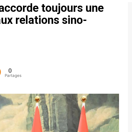
e accorde toujours une
ECONOMIE
ux relations sino-
POLITIQUE
0
Partages