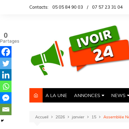
Aller
Contacts:
05 05 84 90 03
/
07 57 23 31 04
au
contenu
0
Partages
A LA UNE
ANNONCES
NEWS
IMMOBILIER
TITROL
Accueil
2026
janvier
15
Assemblée Na
AUTOMOBILE
DEPEC
NECROLOGIE
ARTICL