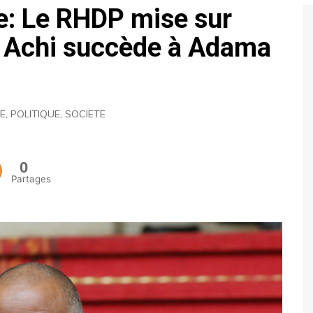
e: Le RHDP mise sur
ECONOMIE
ck Achi succède à Adama
POLITIQUE
NE
,
POLITIQUE
,
SOCIETE
0
Partages