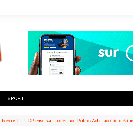
SPORT
OGIE
tionale: Le RHDP mise sur l’expérience, Patrick Achi succède à Ad
HE
ES
ART ET CULTURE