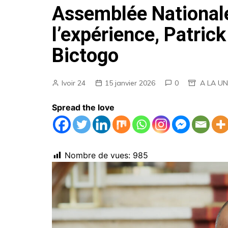
Assemblée National
AGENDA
l’expérience, Patri
EMPLOIS
Bictogo
MARCHES PUBLICS
ANNONCES LEGALES
Ivoir 24
15 janvier 2026
0
A LA U
Spread the love
Nombre de vues:
985