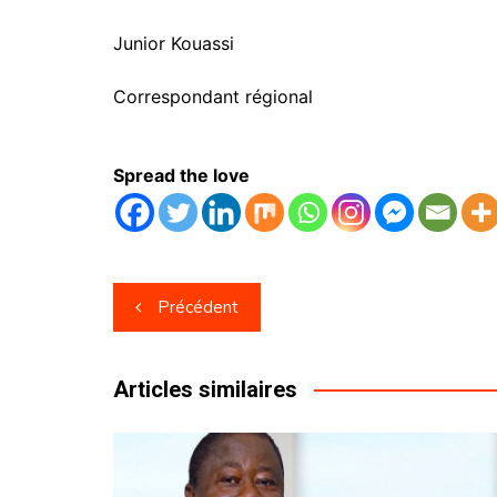
Junior Kouassi
Correspondant régional
Spread the love
Navigation
Précédent
de
l’article
Articles similaires