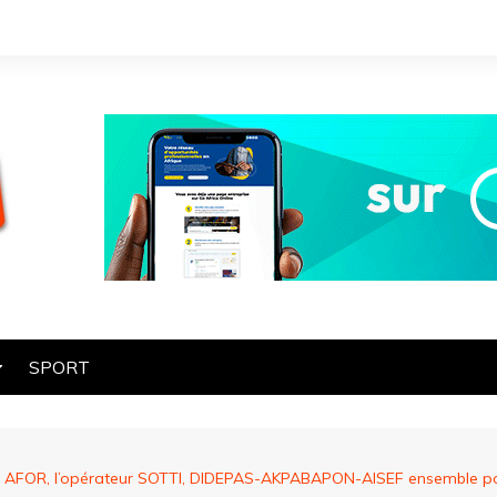
SPORT
OGIE
HE
ly, AFOR, l’opérateur SOTTI, DIDEPAS-AKPABAPON-AISEF ensemble po
ES
ART ET CULTURE