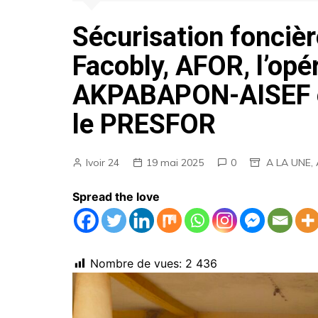
AGENDA
Sécurisation foncièr
EMPLOIS
Facobly, AFOR, l’op
MARCHES PUBLICS
AKPABAPON-AISEF e
ANNONCES LEGALES
le PRESFOR
Ivoir 24
19 mai 2025
0
A LA UNE
,
Spread the love
Nombre de vues:
2 436