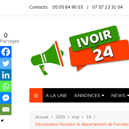
Aller
Contacts:
05 05 84 90 03
/
07 57 23 31 04
au
contenu
0
Partages
A LA UNE
ANNONCES
NEWS
IMMOBILIER
TITROL
Accueil
2025
mai
19
AUTOMOBILE
DEPEC
Sécurisation foncière: le département de Facob
NECROLOGIE
ARTICL