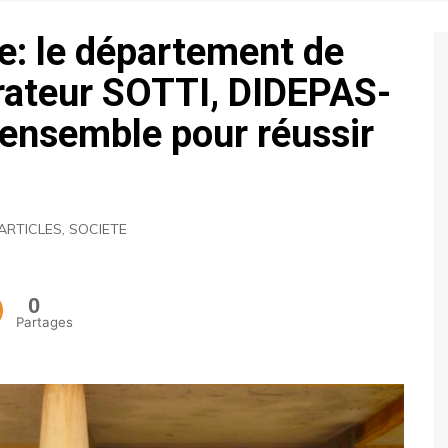
ECONOMIE
e: le département de
POLITIQUE
érateur SOTTI, DIDEPAS-
nsemble pour réussir
ARTICLES
,
SOCIETE
0
Partages