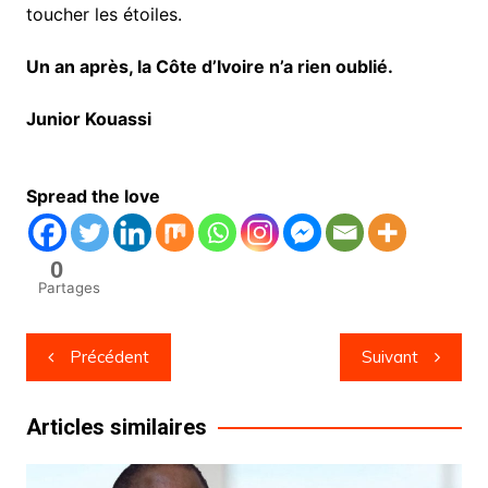
toucher les étoiles.
Un an après, la Côte d’Ivoire n’a rien oublié.
Junior Kouassi
Spread the love
0
Partages
Navigation
Précédent
Suivant
de
l’article
Articles similaires