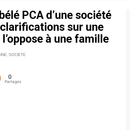
ECONOMIE
bélé PCA d’une société
POLITIQUE
clarifications sur une
i l’oppose à une famille
UNE
,
SOCIETE
0
Partages