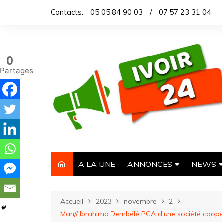
Aller
Contacts:
05 05 84 90 03
/
07 57 23 31 04
au
contenu
0
Partages
A LA UNE
ANNONCES
NEWS
IMMOBILIER
TITROL
Accueil
2023
novembre
2
AUTOMOBILE
DEPEC
Man// Ibrahima Dembélé PCA d’une société coopérat
NECROLOGIE
ARTICL