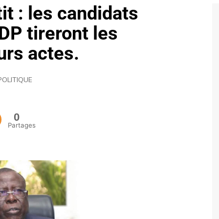
t : les candidats
ECONOMIE
P tireront les
POLITIQUE
rs actes.
POLITIQUE
0
Partages