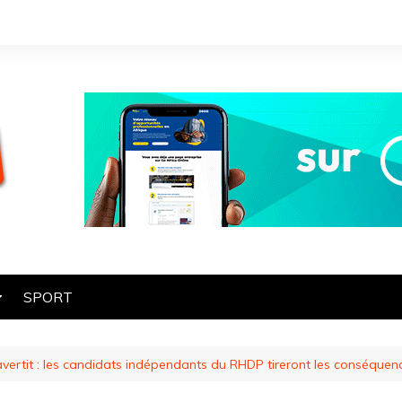
SPORT
OGIE
ertit : les candidats indépendants du RHDP tireront les conséquenc
HE
ES
ART ET CULTURE