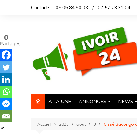
Contacts:
05 05 84 90 03
/
07 57 23 31 04
0
Partages
A LA UNE
ANNONCES
NEWS
IMMOBILIER
TITROL
Accueil
2023
août
3
Cissé Bacongo av
AUTOMOBILE
DEPEC
NECROLOGIE
ARTICL