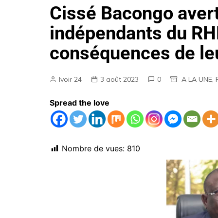
Cissé Bacongo averti
AGENDA
indépendants du RHD
EMPLOIS
conséquences de leu
MARCHES PUBLICS
ANNONCES LEGALES
Ivoir 24
3 août 2023
0
A LA UNE
,
Spread the love
Nombre de vues:
810