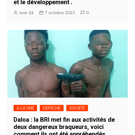
et le développement .
Ivoir 24
7 octobre 2023
0
A LA UNE
DEPECHE
SOCIETE
Daloa : la BRI met fin aux activités de
deux dangereux braqueurs, voici
comment ils ont été appréhendés.