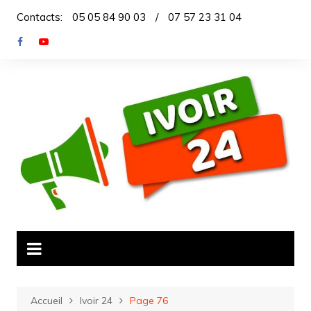
Aller
Contacts:
05 05 84 90 03
/
07 57 23 31 04
au
contenu
Accueil
Ivoir 24
Page 76