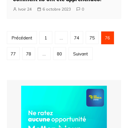
Ivoir 24
6 octobre 2023
0
Pagination
Précédent
1
…
74
75
76
des
publications
77
78
…
80
Suivant