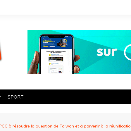
SPORT
OGIE
HE
 PCC à résoudre la question de Taiwan et à parvenir à la réunificati
ES
ART ET CULTURE