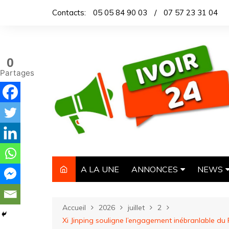
Aller
Contacts:
05 05 84 90 03
/
07 57 23 31 04
au
contenu
0
Partages
A LA UNE
ANNONCES
NEWS
IMMOBILIER
TITROL
Accueil
2026
juillet
2
AUTOMOBILE
DEPEC
Xi Jinping souligne l’engagement inébranlable du
NECROLOGIE
ARTICL