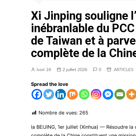
AGENDA
Xi Jinping souligne
EMPLOIS
inébranlable du PCC 
MARCHES PUBLICS
de Taiwan et à parven
ANNONCES LEGALES
complète de la Chin
Ivoir 24
2 juillet 2026
0
ARTICLES
Spread the love
Nombre de vues:
265
la BEIJING, 1er juillet (Xinhua) — Résoudre la
complète de la Chine constituent une mission