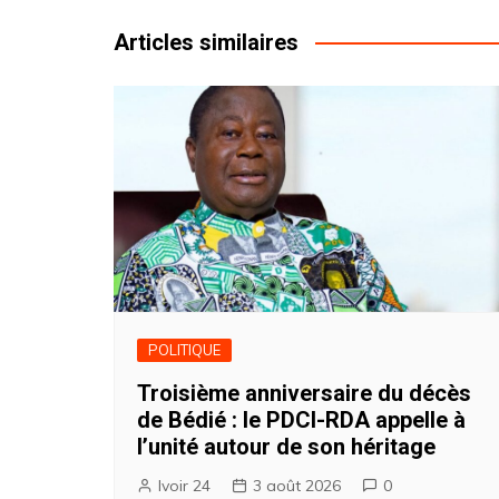
l’article
Articles similaires
POLITIQUE
Troisième anniversaire du décès
de Bédié : le PDCI-RDA appelle à
l’unité autour de son héritage
Ivoir 24
3 août 2026
0