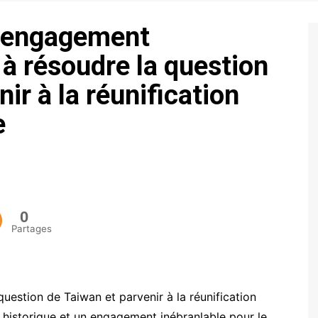
ECONOMIE
 l’engagement
POLITIQUE
à résoudre la question
ir à la réunification
e
0
Partages
 question de Taiwan et parvenir à la réunification
 historique et un engagement inébranlable pour le