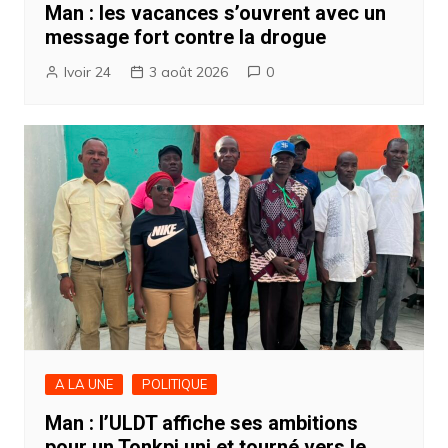
Man : les vacances s’ouvrent avec un
message fort contre la drogue
Ivoir 24
3 août 2026
0
A LA UNE
POLITIQUE
Man : l’ULDT affiche ses ambitions
pour un Tonkpi uni et tourné vers le