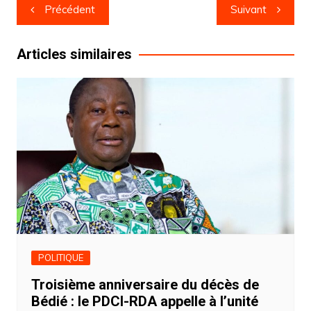
Navigation
Précédent
Suivant
de
l’article
Articles similaires
POLITIQUE
Troisième anniversaire du décès de
Bédié : le PDCI-RDA appelle à l’unité