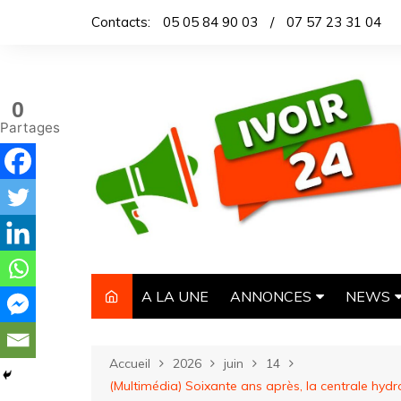
Aller
Contacts:
05 05 84 90 03
/
07 57 23 31 04
au
contenu
0
Partages
A LA UNE
ANNONCES
NEWS
IMMOBILIER
TITROL
Accueil
2026
juin
14
AUTOMOBILE
DEPEC
(Multimédia) Soixante ans après, la centrale hyd
NECROLOGIE
ARTICL