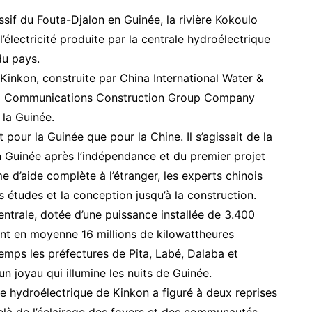
if du Fouta-Djalon en Guinée, la rivière Kokoulo
’électricité produite par la centrale hydroélectrique
du pays.
 Kinkon, construite par China International Water &
hina Communications Construction Group Company
 la Guinée.
our la Guinée que pour la Chine. Il s’agissait de la
 Guinée après l’indépendance et du premier projet
e d’aide complète à l’étranger, les experts chinois
 études et la conception jusqu’à la construction.
entrale, dotée d’une puissance installée de 3.400
sant en moyenne 16 millions de kilowattheures
gtemps les préfectures de Pita, Labé, Dalaba et
 joyau qui illumine les nuits de Guinée.
le hydroélectrique de Kinkon a figuré à deux reprises
delà de l’éclairage des foyers et des communautés,