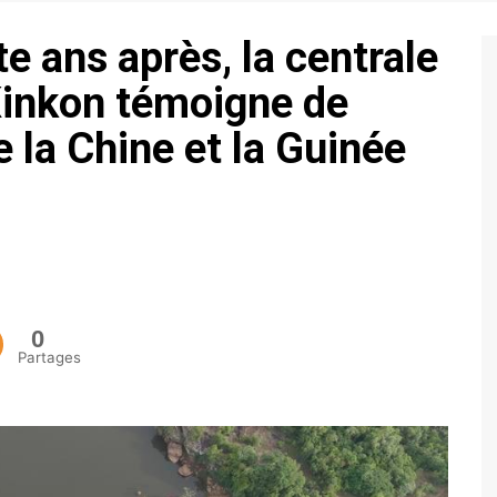
ECONOMIE
e ans après, la centrale
POLITIQUE
Kinkon témoigne de
e la Chine et la Guinée
0
Partages