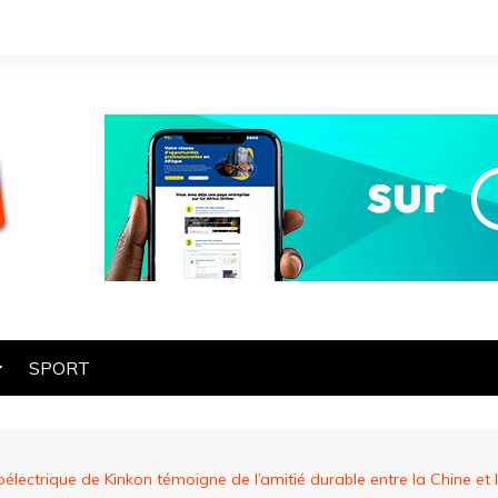
SPORT
OGIE
HE
roélectrique de Kinkon témoigne de l’amitié durable entre la Chine e
ES
ART ET CULTURE