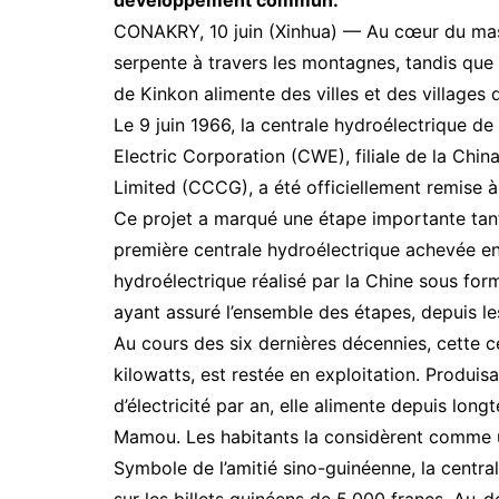
CONAKRY, 10 juin (Xinhua) — Au cœur du mass
serpente à travers les montagnes, tandis que l
de Kinkon alimente des villes et des villages 
Le 9 juin 1966, la centrale hydroélectrique de
Electric Corporation (CWE), filiale de la C
Limited (CCCG), a été officiellement remise à
Ce projet a marqué une étape importante tant p
première centrale hydroélectrique achevée en
hydroélectrique réalisé par la Chine sous form
ayant assuré l’ensemble des étapes, depuis les
Au cours des six dernières décennies, cette c
kilowatts, est restée en exploitation. Produi
d’électricité par an, elle alimente depuis lon
Mamou. Les habitants la considèrent comme un
Symbole de l’amitié sino-guinéenne, la centra
sur les billets guinéens de 5.000 francs. Au-