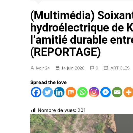
AGENDA
(Multimédia) Soixant
EMPLOIS
hydroélectrique de 
MARCHES PUBLICS
l’amitié durable entr
ANNONCES LEGALES
(REPORTAGE)
Ivoir 24
14 juin 2026
0
ARTICLES
Spread the love
Nombre de vues:
201