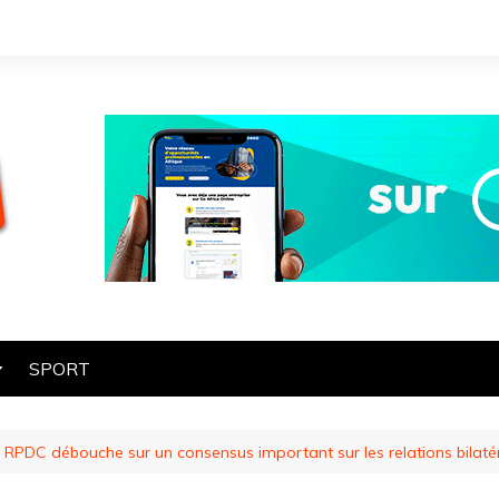
SPORT
OGIE
en RPDC débouche sur un consensus important sur les relations bilaté
HE
ES
ART ET CULTURE