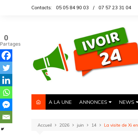
Aller
Contacts:
05 05 84 90 03
/
07 57 23 31 04
au
contenu
0
Partages
A LA UNE
ANNONCES
NEWS
IMMOBILIER
TITROL
Accueil
2026
juin
14
La visite de Xi 
AUTOMOBILE
DEPEC
NECROLOGIE
ARTICL