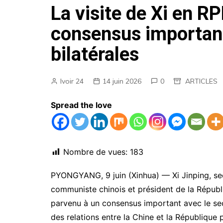
La visite de Xi en 
AGENDA
consensus important 
EMPLOIS
bilatérales
MARCHES PUBLICS
ANNONCES LEGALES
Ivoir 24
14 juin 2026
0
ARTICLES
Spread the love
Nombre de vues:
183
PYONGYANG, 9 juin (Xinhua) — Xi Jinping, sec
communiste chinois et président de la Républ
parvenu à un consensus important avec le se
des relations entre la Chine et la Républiqu