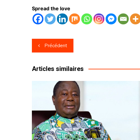
Spread the love
Navigation
Précédent
de
l’article
Articles similaires