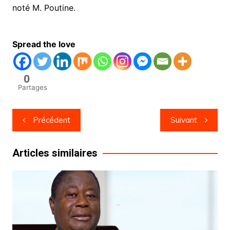
noté M. Poutine.
Spread the love
0
Partages
Navigation
Précédent
Suivant
de
l’article
Articles similaires