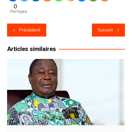
0
Partages
Navigation
Précédent
Suivant
de
l’article
Articles similaires