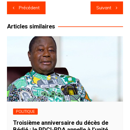
Navigation
Précédent
Suivant
de
l’article
Articles similaires
POLITIQUE
Troisième anniversaire du décès de
Bédié : le PDCI-RDA appelle à l’unité