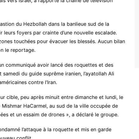
ais vers Israël, a rapporté la chaîne de télévision
bastion du Hezbollah dans la banlieue sud de la
ir leurs foyers par crainte d’une nouvelle escalade.
zones touchées pour évacuer les blessés. Aucun bilan
on le reportage.
 un communiqué avoir lancé des roquettes et des
at samedi du guide suprême iranien, l’ayatollah Ali
méricaines contre l’Iran.
ur cible, peu après minuit entre dimanche et lundi, le
de Mishmar HaCarmel, au sud de la ville occupée de
ées et un essaim de drones », a déclaré le groupe.
ondamné l’attaque à la roquette et mis en garde
ouveau conflit.