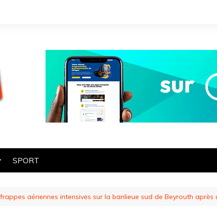
SPORT
OGIE
s frappes aériennes intensives sur la banlieue sud de Beyrouth après
HE
ES
ART ET CULTURE