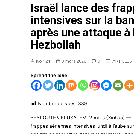
Israël lance des fra
AGENDA
intensives sur la ba
EMPLOIS
après une attaque à 
MARCHES PUBLICS
ANNONCES LEGALES
Hezbollah
Ivoir 24
3 mars 2026
0
ARTICLES
Spread the love
Nombre de vues:
339
BEYROUTH/JERUSALEM, 2 mars (Xinhua) — De
frappes aériennes intensives lundi à l’aube s