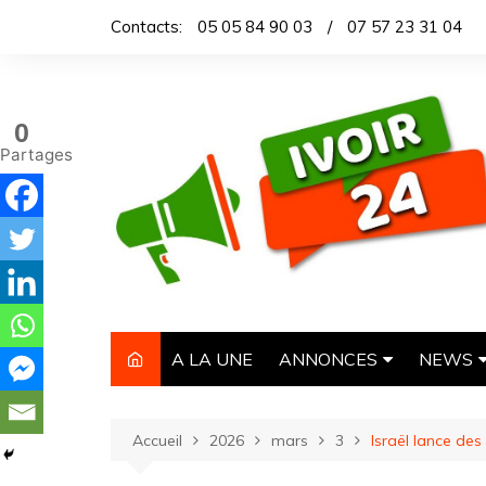
Aller
Contacts:
05 05 84 90 03
/
07 57 23 31 04
au
contenu
0
Partages
A LA UNE
ANNONCES
NEWS
IMMOBILIER
TITROL
Accueil
2026
mars
3
Israël lance de
AUTOMOBILE
DEPEC
NECROLOGIE
ARTICL