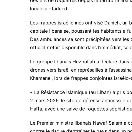
des tirs de roquettes depuis le territoire liban
locale al-Jadeed.
Les frappes israéliennes ont visé Dahieh, un 
capitale libanaise, poussant les habitants à fu
Des ambulances se sont précipitées vers les 
officiel n’était disponible dans l’immédiat, sel
Le groupe libanais Hezbollah a déclaré dans
drones vers Israël en représailles à l’assassin
Khamenei, lors de frappes conjointes israélo-a
« La Résistance islamique (au Liban) a pris po
2 mars 2026, le site de défense antimissile 
Haïfa, avec une salve de roquettes sophistiqu
Le Premier ministre libanais Nawaf Salam a c
contre le risque d’entraîner le pays dans un n