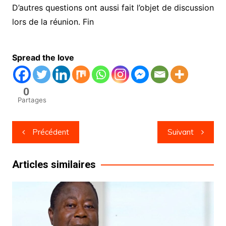
D’autres questions ont aussi fait l’objet de discussion
lors de la réunion. Fin
Spread the love
0
Partages
Navigation
Précédent
Suivant
de
l’article
Articles similaires