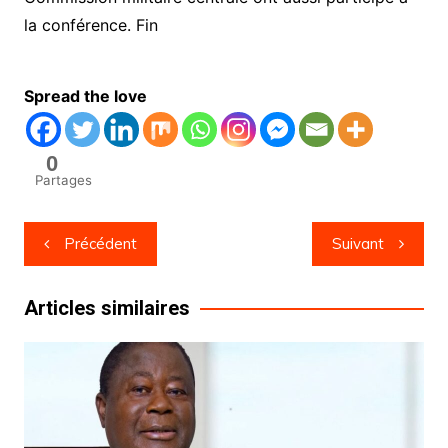
la conférence. Fin
Spread the love
0
Partages
Navigation
Précédent
Suivant
de
l’article
Articles similaires