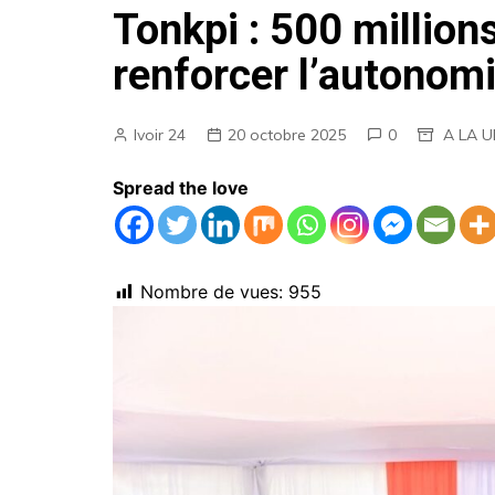
Tonkpi : 500 million
AGENDA
renforcer l’autonom
EMPLOIS
MARCHES PUBLICS
Ivoir 24
20 octobre 2025
0
A LA 
ANNONCES LEGALES
Spread the love
Nombre de vues:
955