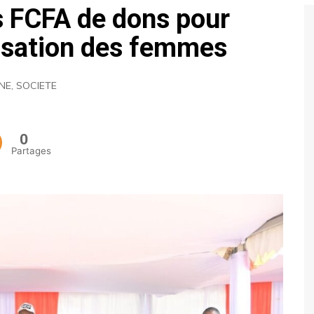
s FCFA de dons pour
ECONOMIE
isation des femmes
POLITIQUE
UNE
,
SOCIETE
0
Partages