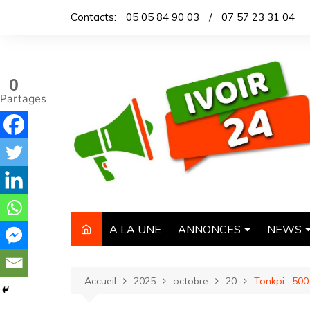
Aller
Contacts:
05 05 84 90 03
/
07 57 23 31 04
au
contenu
0
Partages
A LA UNE
ANNONCES
NEWS
IMMOBILIER
TITROL
Accueil
2025
octobre
20
Tonkpi : 50
AUTOMOBILE
DEPEC
NECROLOGIE
ARTICL