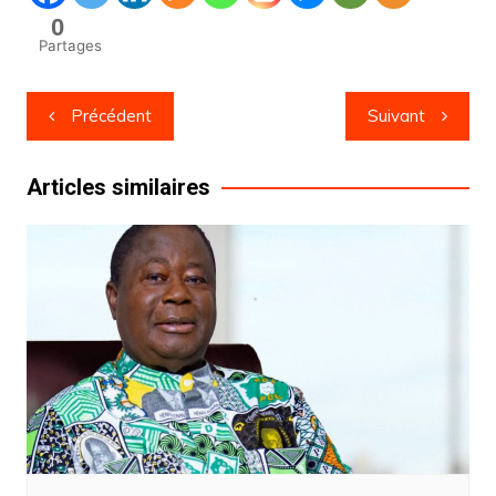
0
Partages
Navigation
Précédent
Suivant
de
l’article
Articles similaires