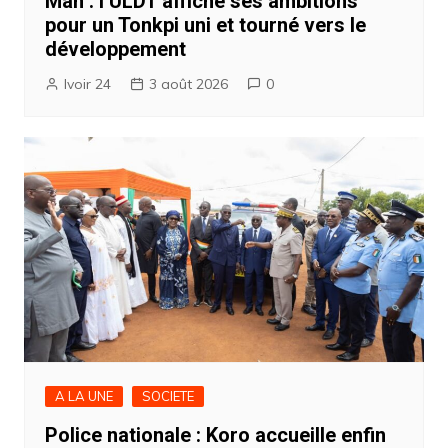
Man : l’ULDT affiche ses ambitions
pour un Tonkpi uni et tourné vers le
développement
Ivoir 24
3 août 2026
0
A LA UNE
SOCIETE
Police nationale : Koro accueille enfin