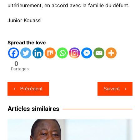
ultérieurement, en accord avec la famille du défunt.
Junior Kouassi
Spread the love
0
Partages
Navigation
Précédent
Suivant
de
l’article
Articles similaires