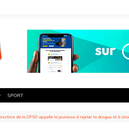
SPORT
OGIE
rectrice de la DPSD appelle la jeunesse à rejeter la drogue et à chois
HE
ES
ART ET CULTURE