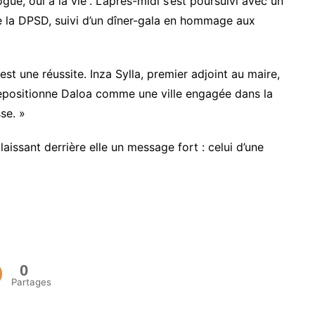
ogue, oui à la vie”. L’après-midi s’est poursuivi avec un
e la DPSD, suivi d’un dîner-gala en hommage aux
est une réussite. Inza Sylla, premier adjoint au maire,
e repositionne Daloa comme une ville engagée dans la
se. »
aissant derrière elle un message fort : celui d’une
0
Partages