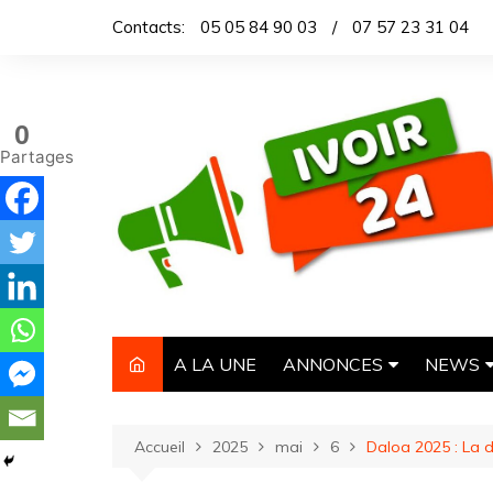
Aller
Contacts:
05 05 84 90 03
/
07 57 23 31 04
au
contenu
0
Partages
A LA UNE
ANNONCES
NEWS
IMMOBILIER
TITROL
Accueil
2025
mai
6
Daloa 2025 : La di
AUTOMOBILE
DEPEC
NECROLOGIE
ARTICL