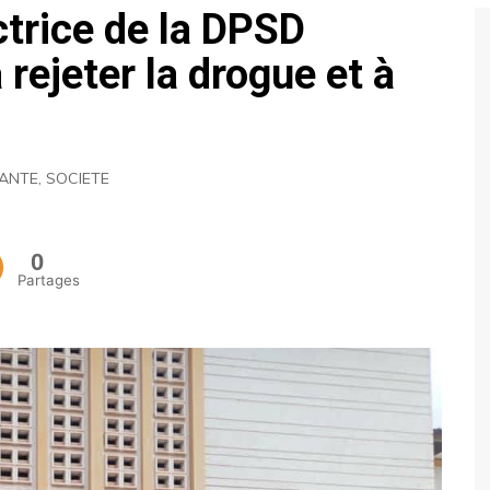
ctrice de la DPSD
ECONOMIE
 rejeter la drogue et à
POLITIQUE
ANTE
,
SOCIETE
0
Partages