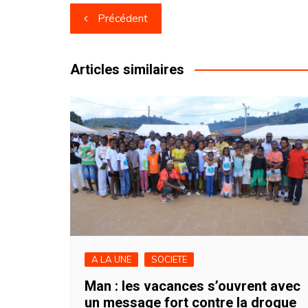
Navigation
Précédent
de
l’article
Articles similaires
A LA UNE
SOCIETE
Man : les vacances s’ouvrent avec
un message fort contre la drogue