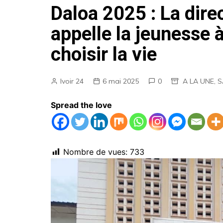
Daloa 2025 : La dire
AGENDA
appelle la jeunesse à
EMPLOIS
choisir la vie
MARCHES PUBLICS
ANNONCES LEGALES
Ivoir 24
6 mai 2025
0
A LA UNE
,
S
Spread the love
Nombre de vues:
733