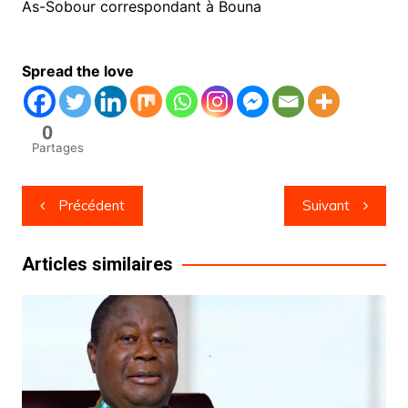
As-Sobour correspondant à Bouna
Spread the love
0
Partages
Navigation
Précédent
Suivant
de
l’article
Articles similaires