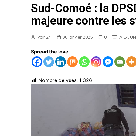
Sud-Comoé : la DPS
AGENDA
majeure contre les s
EMPLOIS
MARCHES PUBLICS
Ivoir 24
30 janvier 2025
0
A LA U
ANNONCES LEGALES
Spread the love
Nombre de vues:
1 326