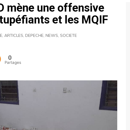
D mène une offensive
ECONOMIE
tupéfiants et les MQIF
POLITIQUE
NE
,
ARTICLES
,
DEPECHE
,
NEWS
,
SOCIETE
0
Partages