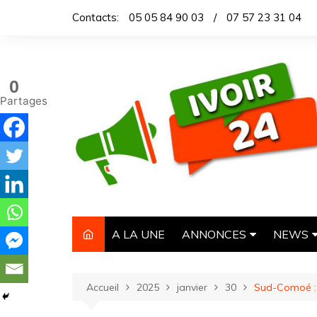
Aller
Contacts:
05 05 84 90 03
/
07 57 23 31 04
au
contenu
0
Partages
A LA UNE
ANNONCES
NEWS
IMMOBILIER
TITROL
Accueil
2025
janvier
30
Sud-Comoé : 
AUTOMOBILE
DEPEC
NECROLOGIE
ARTICL