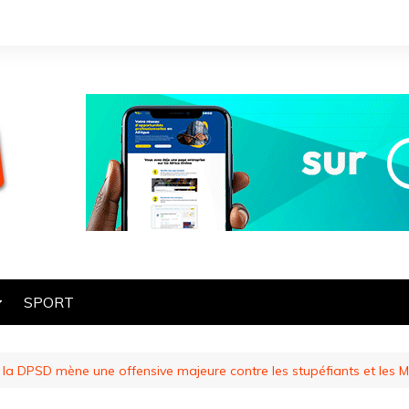
SPORT
OGIE
la DPSD mène une offensive majeure contre les stupéfiants et les 
HE
ES
ART ET CULTURE