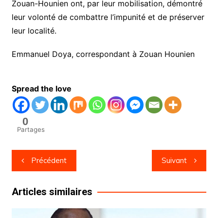
Zouan-Hounien ont, par leur mobilisation, démontré
leur volonté de combattre l’impunité et de préserver
leur localité.
Emmanuel Doya, correspondant à Zouan Hounien
Spread the love
0
Partages
Navigation
Précédent
Suivant
de
l’article
Articles similaires