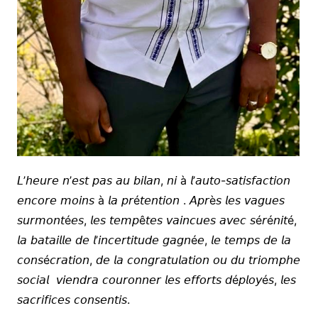
𝘓’𝘩𝘦𝘶𝘳𝘦 𝘯’𝘦𝘴𝘵 𝘱𝘢𝘴 𝘢𝘶 𝘣𝘪𝘭𝘢𝘯, 𝘯𝘪 à 𝘭’𝘢𝘶𝘵𝘰-𝘴𝘢𝘵𝘪𝘴𝘧𝘢𝘤𝘵𝘪𝘰𝘯
𝘦𝘯𝘤𝘰𝘳𝘦 𝘮𝘰𝘪𝘯𝘴 à 𝘭𝘢 𝘱𝘳é𝘵𝘦𝘯𝘵𝘪𝘰𝘯 . 𝘈𝘱𝘳è𝘴 𝘭𝘦𝘴 𝘷𝘢𝘨𝘶𝘦𝘴
𝘴𝘶𝘳𝘮𝘰𝘯𝘵é𝘦𝘴, 𝘭𝘦𝘴 𝘵𝘦𝘮𝘱ê𝘵𝘦𝘴 𝘷𝘢𝘪𝘯𝘤𝘶𝘦𝘴 𝘢𝘷𝘦𝘤 𝘴é𝘳é𝘯𝘪𝘵é,
𝘭𝘢 𝘣𝘢𝘵𝘢𝘪𝘭𝘭𝘦 𝘥𝘦 𝘭’𝘪𝘯𝘤𝘦𝘳𝘵𝘪𝘵𝘶𝘥𝘦 𝘨𝘢𝘨𝘯é𝘦, 𝘭𝘦 𝘵𝘦𝘮𝘱𝘴 𝘥𝘦 𝘭𝘢
𝘤𝘰𝘯𝘴é𝘤𝘳𝘢𝘵𝘪𝘰𝘯, 𝘥𝘦 𝘭𝘢 𝘤𝘰𝘯𝘨𝘳𝘢𝘵𝘶𝘭𝘢𝘵𝘪𝘰𝘯 𝘰𝘶 𝘥𝘶 𝘵𝘳𝘪𝘰𝘮𝘱𝘩𝘦
𝘴𝘰𝘤𝘪𝘢𝘭 𝘷𝘪𝘦𝘯𝘥𝘳𝘢 𝘤𝘰𝘶𝘳𝘰𝘯𝘯𝘦𝘳 𝘭𝘦𝘴 𝘦𝘧𝘧𝘰𝘳𝘵𝘴 𝘥é𝘱𝘭𝘰𝘺é𝘴, 𝘭𝘦𝘴
𝘴𝘢𝘤𝘳𝘪𝘧𝘪𝘤𝘦𝘴 𝘤𝘰𝘯𝘴𝘦𝘯𝘵𝘪𝘴.