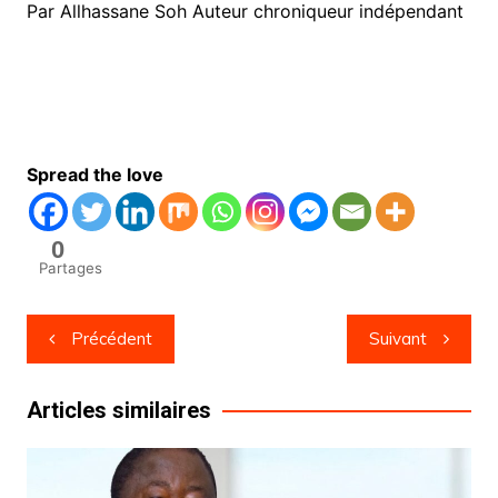
Par Allhassane Soh Auteur chroniqueur indépendant
Spread the love
0
Partages
Navigation
Précédent
Suivant
de
l’article
Articles similaires