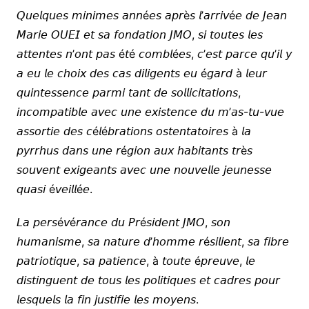
𝘘𝘶𝘦𝘭𝘲𝘶𝘦𝘴 𝘮𝘪𝘯𝘪𝘮𝘦𝘴 𝘢𝘯𝘯é𝘦𝘴 𝘢𝘱𝘳è𝘴 𝘭’𝘢𝘳𝘳𝘪𝘷é𝘦 𝘥𝘦 𝘑𝘦𝘢𝘯
𝘔𝘢𝘳𝘪𝘦 𝘖𝘜𝘌𝘐 𝘦𝘵 𝘴𝘢 𝘧𝘰𝘯𝘥𝘢𝘵𝘪𝘰𝘯 𝘑𝘔𝘖, 𝘴𝘪 𝘵𝘰𝘶𝘵𝘦𝘴 𝘭𝘦𝘴
𝘢𝘵𝘵𝘦𝘯𝘵𝘦𝘴 𝘯’𝘰𝘯𝘵 𝘱𝘢𝘴 é𝘵é 𝘤𝘰𝘮𝘣𝘭é𝘦𝘴, 𝘤’𝘦𝘴𝘵 𝘱𝘢𝘳𝘤𝘦 𝘲𝘶’𝘪𝘭 𝘺
𝘢 𝘦𝘶 𝘭𝘦 𝘤𝘩𝘰𝘪𝘹 𝘥𝘦𝘴 𝘤𝘢𝘴 𝘥𝘪𝘭𝘪𝘨𝘦𝘯𝘵𝘴 𝘦𝘶 é𝘨𝘢𝘳𝘥 à 𝘭𝘦𝘶𝘳
𝘲𝘶𝘪𝘯𝘵𝘦𝘴𝘴𝘦𝘯𝘤𝘦 𝘱𝘢𝘳𝘮𝘪 𝘵𝘢𝘯𝘵 𝘥𝘦 𝘴𝘰𝘭𝘭𝘪𝘤𝘪𝘵𝘢𝘵𝘪𝘰𝘯𝘴,
𝘪𝘯𝘤𝘰𝘮𝘱𝘢𝘵𝘪𝘣𝘭𝘦 𝘢𝘷𝘦𝘤 𝘶𝘯𝘦 𝘦𝘹𝘪𝘴𝘵𝘦𝘯𝘤𝘦 𝘥𝘶 𝘮’𝘢𝘴-𝘵𝘶-𝘷𝘶𝘦
𝘢𝘴𝘴𝘰𝘳𝘵𝘪𝘦 𝘥𝘦𝘴 𝘤é𝘭é𝘣𝘳𝘢𝘵𝘪𝘰𝘯𝘴 𝘰𝘴𝘵𝘦𝘯𝘵𝘢𝘵𝘰𝘪𝘳𝘦𝘴 à 𝘭𝘢
𝘱𝘺𝘳𝘳𝘩𝘶𝘴 𝘥𝘢𝘯𝘴 𝘶𝘯𝘦 𝘳é𝘨𝘪𝘰𝘯 𝘢𝘶𝘹 𝘩𝘢𝘣𝘪𝘵𝘢𝘯𝘵𝘴 𝘵𝘳è𝘴
𝘴𝘰𝘶𝘷𝘦𝘯𝘵 𝘦𝘹𝘪𝘨𝘦𝘢𝘯𝘵𝘴 𝘢𝘷𝘦𝘤 𝘶𝘯𝘦 𝘯𝘰𝘶𝘷𝘦𝘭𝘭𝘦 𝘫𝘦𝘶𝘯𝘦𝘴𝘴𝘦
𝘲𝘶𝘢𝘴𝘪 é𝘷𝘦𝘪𝘭𝘭é𝘦.
𝘓𝘢 𝘱𝘦𝘳𝘴é𝘷é𝘳𝘢𝘯𝘤𝘦 𝘥𝘶 𝘗𝘳é𝘴𝘪𝘥𝘦𝘯𝘵 𝘑𝘔𝘖, 𝘴𝘰𝘯
𝘩𝘶𝘮𝘢𝘯𝘪𝘴𝘮𝘦, 𝘴𝘢 𝘯𝘢𝘵𝘶𝘳𝘦 𝘥’𝘩𝘰𝘮𝘮𝘦 𝘳é𝘴𝘪𝘭𝘪𝘦𝘯𝘵, 𝘴𝘢 𝘧𝘪𝘣𝘳𝘦
𝘱𝘢𝘵𝘳𝘪𝘰𝘵𝘪𝘲𝘶𝘦, 𝘴𝘢 𝘱𝘢𝘵𝘪𝘦𝘯𝘤𝘦, à 𝘵𝘰𝘶𝘵𝘦 é𝘱𝘳𝘦𝘶𝘷𝘦, 𝘭𝘦
𝘥𝘪𝘴𝘵𝘪𝘯𝘨𝘶𝘦𝘯𝘵 𝘥𝘦 𝘵𝘰𝘶𝘴 𝘭𝘦𝘴 𝘱𝘰𝘭𝘪𝘵𝘪𝘲𝘶𝘦𝘴 𝘦𝘵 𝘤𝘢𝘥𝘳𝘦𝘴 𝘱𝘰𝘶𝘳
𝘭𝘦𝘴𝘲𝘶𝘦𝘭𝘴 𝘭𝘢 𝘧𝘪𝘯 𝘫𝘶𝘴𝘵𝘪𝘧𝘪𝘦 𝘭𝘦𝘴 𝘮𝘰𝘺𝘦𝘯𝘴.