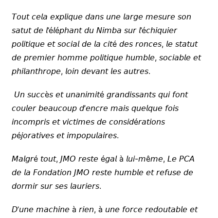
𝘛𝘰𝘶𝘵 𝘤𝘦𝘭𝘢 𝘦𝘹𝘱𝘭𝘪𝘲𝘶𝘦 𝘥𝘢𝘯𝘴 𝘶𝘯𝘦 𝘭𝘢𝘳𝘨𝘦 𝘮𝘦𝘴𝘶𝘳𝘦 𝘴𝘰𝘯
𝘴𝘢𝘵𝘶𝘵 𝘥𝘦 𝘭’é𝘭é𝘱𝘩𝘢𝘯𝘵 𝘥𝘶 𝘕𝘪𝘮𝘣𝘢 𝘴𝘶𝘳 𝘭’é𝘤𝘩𝘪𝘲𝘶𝘪𝘦𝘳
𝘱𝘰𝘭𝘪𝘵𝘪𝘲𝘶𝘦 𝘦𝘵 𝘴𝘰𝘤𝘪𝘢𝘭 𝘥𝘦 𝘭𝘢 𝘤𝘪𝘵é 𝘥𝘦𝘴 𝘳𝘰𝘯𝘤𝘦𝘴, 𝘭𝘦 𝘴𝘵𝘢𝘵𝘶𝘵
𝘥𝘦 𝘱𝘳𝘦𝘮𝘪𝘦𝘳 𝘩𝘰𝘮𝘮𝘦 𝘱𝘰𝘭𝘪𝘵𝘪𝘲𝘶𝘦 𝘩𝘶𝘮𝘣𝘭𝘦, 𝘴𝘰𝘤𝘪𝘢𝘣𝘭𝘦 𝘦𝘵
𝘱𝘩𝘪𝘭𝘢𝘯𝘵𝘩𝘳𝘰𝘱𝘦, 𝘭𝘰𝘪𝘯 𝘥𝘦𝘷𝘢𝘯𝘵 𝘭𝘦𝘴 𝘢𝘶𝘵𝘳𝘦𝘴.
𝘜𝘯 𝘴𝘶𝘤𝘤è𝘴 𝘦𝘵 𝘶𝘯𝘢𝘯𝘪𝘮𝘪𝘵é 𝘨𝘳𝘢𝘯𝘥𝘪𝘴𝘴𝘢𝘯𝘵𝘴 𝘲𝘶𝘪 𝘧𝘰𝘯𝘵
𝘤𝘰𝘶𝘭𝘦𝘳 𝘣𝘦𝘢𝘶𝘤𝘰𝘶𝘱 𝘥’𝘦𝘯𝘤𝘳𝘦 𝘮𝘢𝘪𝘴 𝘲𝘶𝘦𝘭𝘲𝘶𝘦 𝘧𝘰𝘪𝘴
𝘪𝘯𝘤𝘰𝘮𝘱𝘳𝘪𝘴 𝘦𝘵 𝘷𝘪𝘤𝘵𝘪𝘮𝘦𝘴 𝘥𝘦 𝘤𝘰𝘯𝘴𝘪𝘥é𝘳𝘢𝘵𝘪𝘰𝘯𝘴
𝘱é𝘫𝘰𝘳𝘢𝘵𝘪𝘷𝘦𝘴 𝘦𝘵 𝘪𝘮𝘱𝘰𝘱𝘶𝘭𝘢𝘪𝘳𝘦𝘴.
𝘔𝘢𝘭𝘨𝘳é 𝘵𝘰𝘶𝘵, 𝘑𝘔𝘖 𝘳𝘦𝘴𝘵𝘦 é𝘨𝘢𝘭 à 𝘭𝘶𝘪-𝘮ê𝘮𝘦, 𝘓𝘦 𝘗𝘊𝘈
𝘥𝘦 𝘭𝘢 𝘍𝘰𝘯𝘥𝘢𝘵𝘪𝘰𝘯 𝘑𝘔𝘖 𝘳𝘦𝘴𝘵𝘦 𝘩𝘶𝘮𝘣𝘭𝘦 𝘦𝘵 𝘳𝘦𝘧𝘶𝘴𝘦 𝘥𝘦
𝘥𝘰𝘳𝘮𝘪𝘳 𝘴𝘶𝘳 𝘴𝘦𝘴 𝘭𝘢𝘶𝘳𝘪𝘦𝘳𝘴.
𝘋’𝘶𝘯𝘦 𝘮𝘢𝘤𝘩𝘪𝘯𝘦 à 𝘳𝘪𝘦𝘯, à 𝘶𝘯𝘦 𝘧𝘰𝘳𝘤𝘦 𝘳𝘦𝘥𝘰𝘶𝘵𝘢𝘣𝘭𝘦 𝘦𝘵