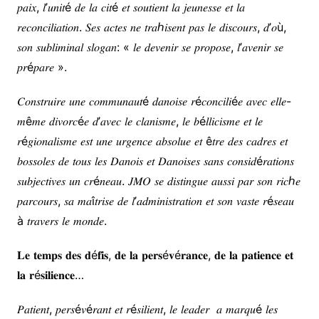
𝑝𝑎𝑖𝑥, 𝑙’𝑢𝑛𝑖𝑡é 𝑑𝑒 𝑙𝑎 𝑐𝑖𝑡é 𝑒𝑡 𝑠𝑜𝑢𝑡𝑖𝑒𝑛𝑡 𝑙𝑎 𝑗𝑒𝑢𝑛𝑒𝑠𝑠𝑒 𝑒𝑡 𝑙𝑎
𝑟𝑒𝑐𝑜𝑛𝑐𝑖𝑙𝑖𝑎𝑡𝑖𝑜𝑛. 𝑆𝑒𝑠 𝑎𝑐𝑡𝑒𝑠 𝑛𝑒 𝑡𝑟𝑎ℎ𝑖𝑠𝑒𝑛𝑡 𝑝𝑎𝑠 𝑙𝑒 𝑑𝑖𝑠𝑐𝑜𝑢𝑟𝑠, 𝑑’𝑜ù,
𝑠𝑜𝑛 𝑠𝑢𝑏𝑙𝑖𝑚𝑖𝑛𝑎𝑙 𝑠𝑙𝑜𝑔𝑎𝑛: « 𝑙𝑒 𝑑𝑒𝑣𝑒𝑛𝑖𝑟 𝑠𝑒 𝑝𝑟𝑜𝑝𝑜𝑠𝑒, 𝑙’𝑎𝑣𝑒𝑛𝑖𝑟 𝑠𝑒
𝑝𝑟é𝑝𝑎𝑟𝑒 ».
𝐶𝑜𝑛𝑠𝑡𝑟𝑢𝑖𝑟𝑒 𝑢𝑛𝑒 𝑐𝑜𝑚𝑚𝑢𝑛𝑎𝑢𝑡é 𝑑𝑎𝑛𝑜𝑖𝑠𝑒 𝑟é𝑐𝑜𝑛𝑐𝑖𝑙𝑖é𝑒 𝑎𝑣𝑒𝑐 𝑒𝑙𝑙𝑒-
𝑚ê𝑚𝑒 𝑑𝑖𝑣𝑜𝑟𝑐é𝑒 𝑑’𝑎𝑣𝑒𝑐 𝑙𝑒 𝑐𝑙𝑎𝑛𝑖𝑠𝑚𝑒, 𝑙𝑒 𝑏é𝑙𝑙𝑖𝑐𝑖𝑠𝑚𝑒 𝑒𝑡 𝑙𝑒
𝑟é𝑔𝑖𝑜𝑛𝑎𝑙𝑖𝑠𝑚𝑒 𝑒𝑠𝑡 𝑢𝑛𝑒 𝑢𝑟𝑔𝑒𝑛𝑐𝑒 𝑎𝑏𝑠𝑜𝑙𝑢𝑒 𝑒𝑡 ê𝑡𝑟𝑒 𝑑𝑒𝑠 𝑐𝑎𝑑𝑟𝑒𝑠 𝑒𝑡
𝑏𝑜𝑠𝑠𝑜𝑙𝑒𝑠 𝑑𝑒 𝑡𝑜𝑢𝑠 𝑙𝑒𝑠 𝐷𝑎𝑛𝑜𝑖𝑠 𝑒𝑡 𝐷𝑎𝑛𝑜𝑖𝑠𝑒𝑠 𝑠𝑎𝑛𝑠 𝑐𝑜𝑛𝑠𝑖𝑑é𝑟𝑎𝑡𝑖𝑜𝑛𝑠
𝑠𝑢𝑏𝑗𝑒𝑐𝑡𝑖𝑣𝑒𝑠 𝑢𝑛 𝑐𝑟é𝑛𝑒𝑎𝑢. 𝐽𝑀𝑂 𝑠𝑒 𝑑𝑖𝑠𝑡𝑖𝑛𝑔𝑢𝑒 𝑎𝑢𝑠𝑠𝑖 𝑝𝑎𝑟 𝑠𝑜𝑛 𝑟𝑖𝑐ℎ𝑒
𝑝𝑎𝑟𝑐𝑜𝑢𝑟𝑠, 𝑠𝑎 𝑚𝑎î𝑡𝑟𝑖𝑠𝑒 𝑑𝑒 𝑙’𝑎𝑑𝑚𝑖𝑛𝑖𝑠𝑡𝑟𝑎𝑡𝑖𝑜𝑛 𝑒𝑡 𝑠𝑜𝑛 𝑣𝑎𝑠𝑡𝑒 𝑟é𝑠𝑒𝑎𝑢
à 𝑡𝑟𝑎𝑣𝑒𝑟𝑠 𝑙𝑒 𝑚𝑜𝑛𝑑𝑒.
𝐋𝐞 𝐭𝐞𝐦𝐩𝐬 𝐝𝐞𝐬 𝐝é𝐟𝐢𝐬, 𝐝𝐞 𝐥𝐚 𝐩𝐞𝐫𝐬é𝐯é𝐫𝐚𝐧𝐜𝐞, 𝐝𝐞 𝐥𝐚 𝐩𝐚𝐭𝐢𝐞𝐧𝐜𝐞 𝐞𝐭
𝐥𝐚 𝐫é𝐬𝐢𝐥𝐢𝐞𝐧𝐜𝐞…
𝑃𝑎𝑡𝑖𝑒𝑛𝑡, 𝑝𝑒𝑟𝑠é𝑣é𝑟𝑎𝑛𝑡 𝑒𝑡 𝑟é𝑠𝑖𝑙𝑖𝑒𝑛𝑡, 𝑙𝑒 𝑙𝑒𝑎𝑑𝑒𝑟 𝑎 𝑚𝑎𝑟𝑞𝑢é 𝑙𝑒𝑠