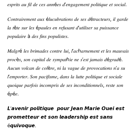
𝑒𝑠𝑝𝑟𝑖𝑡𝑠 𝑎𝑢 𝑓𝑖𝑙 𝑑𝑒 𝑐𝑒𝑠 𝑎𝑛𝑛é𝑒𝑠 𝑑’𝑒𝑛𝑔𝑎𝑔𝑒𝑚𝑒𝑛𝑡 𝑝𝑜𝑙𝑖𝑡𝑖𝑞𝑢𝑒 𝑒𝑡 𝑠𝑜𝑐𝑖𝑎𝑙.
𝐶𝑜𝑛𝑡𝑟𝑎𝑖𝑟𝑒𝑚𝑒𝑛𝑡 𝑎𝑢𝑥 é𝑙𝑢𝑐𝑢𝑏𝑟𝑎𝑡𝑖𝑜𝑛𝑠 𝑑𝑒 𝑠𝑒𝑠 𝑑é𝑡𝑟𝑎𝑐𝑡𝑒𝑢𝑟𝑠, 𝑖𝑙 𝑔𝑎𝑟𝑑𝑒
𝑙𝑎 𝑡ê𝑡𝑒 𝑠𝑢𝑟 𝑙𝑒𝑠 é𝑝𝑎𝑢𝑙𝑒𝑠 𝑒𝑛 𝑟𝑒𝑓𝑢𝑠𝑎𝑛𝑡 𝑑’𝑢𝑡𝑖𝑙𝑖𝑠𝑒𝑟 𝑠𝑎 𝑝𝑢𝑖𝑠𝑠𝑎𝑛𝑐𝑒
𝑝𝑜𝑝𝑢𝑙𝑎𝑖𝑟𝑒 à 𝑑𝑒𝑠 𝑓𝑖𝑛𝑠 𝑝𝑜𝑝𝑢𝑙𝑖𝑠𝑡𝑒𝑠.
𝑀𝑎𝑙𝑔𝑟é 𝑙𝑒𝑠 𝑏𝑟𝑖𝑚𝑎𝑑𝑒𝑠 𝑐𝑜𝑛𝑡𝑟𝑒 𝑙𝑢𝑖, 𝑙’𝑎𝑐ℎ𝑎𝑟𝑛𝑒𝑚𝑒𝑛𝑡 𝑒𝑡 𝑙𝑒𝑠 𝑚𝑎𝑢𝑣𝑎𝑖𝑠
𝑝𝑟𝑜𝑐è𝑠, 𝑠𝑜𝑛 𝑐𝑎𝑝𝑖𝑡𝑎𝑙 𝑑𝑒 𝑠𝑦𝑚𝑝𝑎𝑡ℎ𝑖𝑒 𝑛𝑒 𝑠’𝑒𝑠𝑡 𝑗𝑎𝑚𝑎𝑖𝑠 𝑑é𝑔𝑟𝑎𝑑é.
𝐴𝑢𝑐𝑢𝑛 𝑣𝑜𝑙𝑐𝑎𝑛 𝑑𝑒 𝑐𝑜𝑙è𝑟𝑒, 𝑛𝑖 𝑙𝑎 𝑣𝑎𝑔𝑢𝑒 𝑑𝑒 𝑝𝑟𝑜𝑣𝑜𝑐𝑎𝑡𝑖𝑜𝑛𝑠 𝑛’𝑎 𝑠𝑢
𝑙’𝑒𝑚𝑝𝑜𝑟𝑡𝑒𝑟. 𝑆𝑜𝑛 𝑝𝑎𝑐𝑖𝑓𝑖𝑠𝑚𝑒, 𝑑𝑎𝑛𝑠 𝑙𝑎 𝑙𝑢𝑡𝑡𝑒 𝑝𝑜𝑙𝑖𝑡𝑖𝑞𝑢𝑒 𝑒𝑡 𝑠𝑜𝑐𝑖𝑎𝑙𝑒
𝑞𝑢𝑜𝑖𝑞𝑢𝑒 𝑝𝑎𝑟𝑓𝑜𝑖𝑠 𝑖𝑛𝑐𝑜𝑚𝑝𝑟𝑖𝑠 𝑑𝑒 𝑠𝑒𝑠 𝑖𝑛𝑐𝑜𝑛𝑑𝑖𝑡𝑖𝑜𝑛𝑛𝑒𝑙𝑠, 𝑟𝑒𝑠𝑡𝑒 𝑠𝑜𝑛
é𝑝é𝑒.
𝙇’𝙖𝙫𝙚𝙣𝙞𝙧 𝙥𝙤𝙡𝙞𝙩𝙞𝙦𝙪𝙚 𝙥𝙤𝙪𝙧 𝙅𝙚𝙖𝙣 𝙈𝙖𝙧𝙞𝙚 𝙊𝙪𝙚𝙞 𝙚𝙨𝙩
𝙥𝙧𝙤𝙢𝙚𝙩𝙩𝙚𝙪𝙧 𝙚𝙩 𝙨𝙤𝙣 𝙡𝙚𝙖𝙙𝙚𝙧𝙨𝙝𝙞𝙥 𝙚𝙨𝙩 𝙨𝙖𝙣𝙨
é𝙦𝙪𝙞𝙫𝙤𝙦𝙪𝙚.