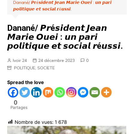
Danané/ 𝙋𝙧é𝙨𝙞𝙙𝙚𝙣𝙩 𝙅𝙚𝙖𝙣 𝙈𝙖𝙧𝙞𝙚 𝙊𝙪𝙚𝙞 : 𝙪𝙣 𝙥𝙖𝙧𝙞
𝙥𝙤𝙡𝙞𝙩𝙞𝙦𝙪𝙚 𝙚𝙩 𝙨𝙤𝙘𝙞𝙖𝙡 𝙧é𝙪𝙨𝙨𝙞.
Danané/ 𝙋𝙧é𝙨𝙞𝙙𝙚𝙣𝙩 𝙅𝙚𝙖𝙣
𝙈𝙖𝙧𝙞𝙚 𝙊𝙪𝙚𝙞 : 𝙪𝙣 𝙥𝙖𝙧𝙞
𝙥𝙤𝙡𝙞𝙩𝙞𝙦𝙪𝙚 𝙚𝙩 𝙨𝙤𝙘𝙞𝙖𝙡 𝙧é𝙪𝙨𝙨𝙞.
Ivoir 24
24 décembre 2023
0
POLITIQUE
,
SOCIETE
Spread the love
0
Partages
Nombre de vues:
1 678