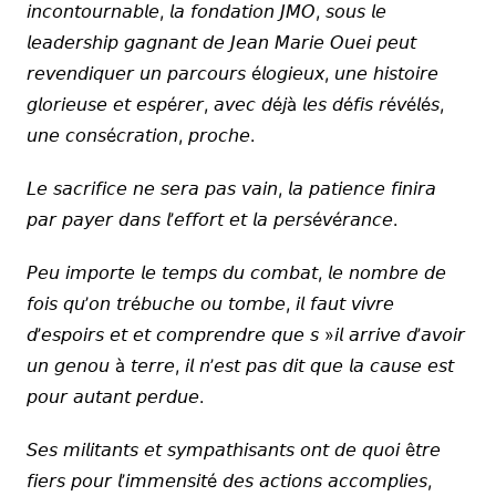
𝘪𝘯𝘤𝘰𝘯𝘵𝘰𝘶𝘳𝘯𝘢𝘣𝘭𝘦, 𝘭𝘢 𝘧𝘰𝘯𝘥𝘢𝘵𝘪𝘰𝘯 𝘑𝘔𝘖, 𝘴𝘰𝘶𝘴 𝘭𝘦
𝘭𝘦𝘢𝘥𝘦𝘳𝘴𝘩𝘪𝘱 𝘨𝘢𝘨𝘯𝘢𝘯𝘵 𝘥𝘦 𝘑𝘦𝘢𝘯 𝘔𝘢𝘳𝘪𝘦 𝘖𝘶𝘦𝘪 𝘱𝘦𝘶𝘵
𝘳𝘦𝘷𝘦𝘯𝘥𝘪𝘲𝘶𝘦𝘳 𝘶𝘯 𝘱𝘢𝘳𝘤𝘰𝘶𝘳𝘴 é𝘭𝘰𝘨𝘪𝘦𝘶𝘹, 𝘶𝘯𝘦 𝘩𝘪𝘴𝘵𝘰𝘪𝘳𝘦
𝘨𝘭𝘰𝘳𝘪𝘦𝘶𝘴𝘦 𝘦𝘵 𝘦𝘴𝘱é𝘳𝘦𝘳, 𝘢𝘷𝘦𝘤 𝘥é𝘫à 𝘭𝘦𝘴 𝘥é𝘧𝘪𝘴 𝘳é𝘷é𝘭é𝘴,
𝘶𝘯𝘦 𝘤𝘰𝘯𝘴é𝘤𝘳𝘢𝘵𝘪𝘰𝘯, 𝘱𝘳𝘰𝘤𝘩𝘦.
𝘓𝘦 𝘴𝘢𝘤𝘳𝘪𝘧𝘪𝘤𝘦 𝘯𝘦 𝘴𝘦𝘳𝘢 𝘱𝘢𝘴 𝘷𝘢𝘪𝘯, 𝘭𝘢 𝘱𝘢𝘵𝘪𝘦𝘯𝘤𝘦 𝘧𝘪𝘯𝘪𝘳𝘢
𝘱𝘢𝘳 𝘱𝘢𝘺𝘦𝘳 𝘥𝘢𝘯𝘴 𝘭’𝘦𝘧𝘧𝘰𝘳𝘵 𝘦𝘵 𝘭𝘢 𝘱𝘦𝘳𝘴é𝘷é𝘳𝘢𝘯𝘤𝘦.
𝘗𝘦𝘶 𝘪𝘮𝘱𝘰𝘳𝘵𝘦 𝘭𝘦 𝘵𝘦𝘮𝘱𝘴 𝘥𝘶 𝘤𝘰𝘮𝘣𝘢𝘵, 𝘭𝘦 𝘯𝘰𝘮𝘣𝘳𝘦 𝘥𝘦
𝘧𝘰𝘪𝘴 𝘲𝘶’𝘰𝘯 𝘵𝘳é𝘣𝘶𝘤𝘩𝘦 𝘰𝘶 𝘵𝘰𝘮𝘣𝘦, 𝘪𝘭 𝘧𝘢𝘶𝘵 𝘷𝘪𝘷𝘳𝘦
𝘥’𝘦𝘴𝘱𝘰𝘪𝘳𝘴 𝘦𝘵 𝘦𝘵 𝘤𝘰𝘮𝘱𝘳𝘦𝘯𝘥𝘳𝘦 𝘲𝘶𝘦 𝘴 »𝘪𝘭 𝘢𝘳𝘳𝘪𝘷𝘦 𝘥’𝘢𝘷𝘰𝘪𝘳
𝘶𝘯 𝘨𝘦𝘯𝘰𝘶 à 𝘵𝘦𝘳𝘳𝘦, 𝘪𝘭 𝘯’𝘦𝘴𝘵 𝘱𝘢𝘴 𝘥𝘪𝘵 𝘲𝘶𝘦 𝘭𝘢 𝘤𝘢𝘶𝘴𝘦 𝘦𝘴𝘵
𝘱𝘰𝘶𝘳 𝘢𝘶𝘵𝘢𝘯𝘵 𝘱𝘦𝘳𝘥𝘶𝘦.
𝘚𝘦𝘴 𝘮𝘪𝘭𝘪𝘵𝘢𝘯𝘵𝘴 𝘦𝘵 𝘴𝘺𝘮𝘱𝘢𝘵𝘩𝘪𝘴𝘢𝘯𝘵𝘴 𝘰𝘯𝘵 𝘥𝘦 𝘲𝘶𝘰𝘪 ê𝘵𝘳𝘦
𝘧𝘪𝘦𝘳𝘴 𝘱𝘰𝘶𝘳 𝘭’𝘪𝘮𝘮𝘦𝘯𝘴𝘪𝘵é 𝘥𝘦𝘴 𝘢𝘤𝘵𝘪𝘰𝘯𝘴 𝘢𝘤𝘤𝘰𝘮𝘱𝘭𝘪𝘦𝘴,