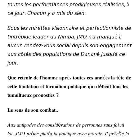
𝘵𝘰𝘶𝘵𝘦𝘴 𝘭𝘦𝘴 𝘱𝘦𝘳𝘧𝘰𝘳𝘮𝘢𝘯𝘤𝘦𝘴 𝘱𝘳𝘰𝘥𝘪𝘨𝘪𝘦𝘶𝘴𝘦𝘴 𝘳é𝘢𝘭𝘪𝘴é𝘦𝘴, à
𝘤𝘦 𝘫𝘰𝘶𝘳. 𝘊𝘩𝘢𝘤𝘶𝘯 𝘺 𝘢 𝘮𝘪𝘴 𝘥𝘶 𝘴𝘪𝘦𝘯.
𝘚𝘰𝘶𝘴 𝘭𝘦𝘴 𝘮𝘪𝘳𝘦𝘵𝘵𝘦𝘴 𝘷𝘪𝘴𝘪𝘰𝘯𝘯𝘢𝘪𝘳𝘦 𝘦𝘵 𝘱𝘦𝘳𝘧𝘦𝘤𝘵𝘪𝘰𝘯𝘯𝘪𝘴𝘵𝘦 𝘥𝘦
𝘭’𝘪𝘯𝘵𝘳é𝘱𝘪𝘥𝘦 𝘭𝘦𝘢𝘥𝘦𝘳 𝘥𝘶 𝘕𝘪𝘮𝘣𝘢, 𝘑𝘔𝘖 𝘯’𝘢 𝘮𝘢𝘯𝘲𝘶é à
𝘢𝘶𝘤𝘶𝘯 𝘳𝘦𝘯𝘥𝘦𝘻-𝘷𝘰𝘶𝘴 𝘴𝘰𝘤𝘪𝘢𝘭 𝘥𝘦𝘱𝘶𝘪𝘴 𝘴𝘰𝘯 𝘦𝘯𝘨𝘢𝘨𝘦𝘮𝘦𝘯𝘵
𝘢𝘶𝘹 𝘤ô𝘵é𝘴 𝘥𝘦𝘴 𝘱𝘰𝘱𝘶𝘭𝘢𝘵𝘪𝘰𝘯𝘴 𝘥𝘦 𝘋𝘢𝘯𝘢𝘯é 𝘫𝘶𝘴𝘲𝘶’à 𝘤𝘦
𝘫𝘰𝘶𝘳.
𝐐𝐮𝐞 𝐫𝐞𝐭𝐞𝐧𝐢𝐫 𝐝𝐞 𝐥’𝐡𝐨𝐦𝐦𝐞 𝐚𝐩𝐫è𝐬 𝐭𝐨𝐮𝐭𝐞𝐬 𝐜𝐞𝐬 𝐚𝐧𝐧é𝐞𝐬 𝐥𝐚 𝐭ê𝐭𝐞 𝐝𝐞
𝐜𝐞𝐭𝐭𝐞 𝐟𝐨𝐧𝐝𝐚𝐭𝐢𝐨𝐧 𝐞𝐭 𝐟𝐨𝐫𝐦𝐚𝐭𝐢𝐨𝐧 𝐩𝐨𝐥𝐢𝐭𝐢𝐪𝐮𝐞 𝐪𝐮𝐢 𝐝é𝐟𝐢𝐞𝐧𝐭 𝐭𝐨𝐮𝐬 𝐥𝐞𝐬
𝐭𝐮𝐦𝐮𝐥𝐭𝐮𝐞𝐮𝐱 𝐩𝐫𝐨𝐧𝐨𝐬𝐭𝐢𝐜𝐬 ?
𝐋𝐞 𝐬𝐞𝐧𝐬 𝐝𝐞 𝐬𝐨𝐧 𝐜𝐨𝐦𝐛𝐚𝐭…
𝐴𝑢𝑥 𝑎𝑛𝑡𝑖𝑝𝑜𝑑𝑒𝑠 𝑑𝑒𝑠 𝑐𝑜𝑛𝑠𝑖𝑑é𝑟𝑎𝑡𝑖𝑜𝑛𝑠 𝑑𝑒 𝑝𝑒𝑟𝑠𝑜𝑛𝑛𝑒𝑠 𝑠𝑎𝑛𝑠 𝑓𝑜𝑖 𝑛𝑖
𝑙𝑜𝑖, 𝐽𝑀𝑂 𝑝𝑟ô𝑛𝑒 𝑝𝑙𝑢𝑡ô𝑡 𝑙𝑎 𝑝𝑜𝑙𝑖𝑡𝑖𝑞𝑢𝑒 𝑎𝑣𝑒𝑐 𝑚𝑜𝑟𝑎𝑙𝑒. 𝐼𝑙 𝑝𝑟ê𝑐ℎ𝑒 𝑙𝑎