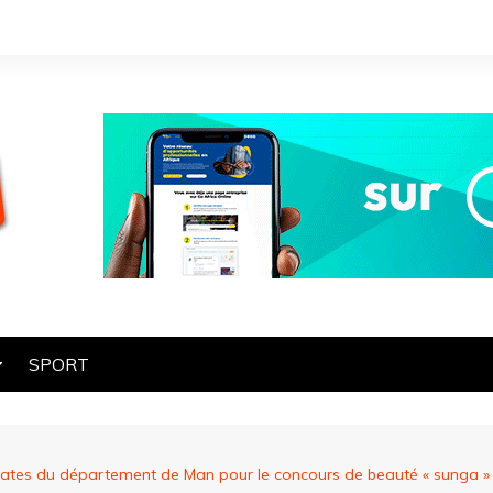
SPORT
OGIE
HE
ndidates du département de Man pour le concours de beauté « sunga 
ES
ART ET CULTURE