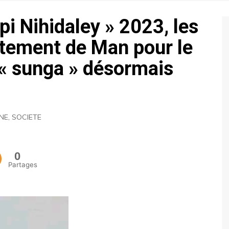
ECONOMIE
pi Nihidaley » 2023, les
POLITIQUE
tement de Man pour le
« sunga » désormais
UNE
,
SOCIETE
0
Partages