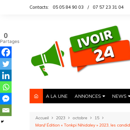
Aller
Contacts:
05 05 84 90 03
/
07 57 23 31 04
au
contenu
0
Partages
A LA UNE
ANNONCES
NEWS
IMMOBILIER
TITROL
Accueil
2023
octobre
15
AUTOMOBILE
DEPEC
Man// Édition « Tonkpi Nihidaley » 2023, les ca
NECROLOGIE
ARTICL