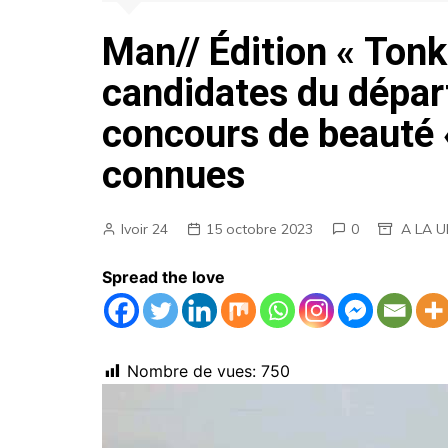
AGENDA
Man// Édition « Tonk
EMPLOIS
candidates du dépar
MARCHES PUBLICS
concours de beauté 
ANNONCES LEGALES
connues
Ivoir 24
15 octobre 2023
0
A LA 
Spread the love
Nombre de vues:
750