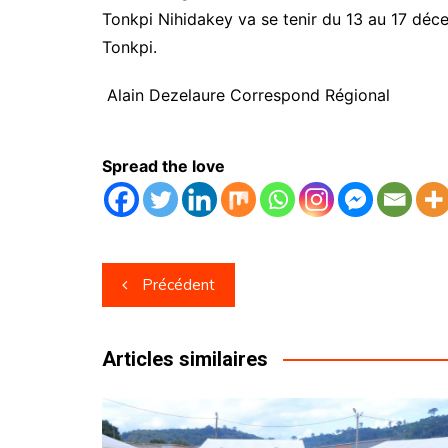
Tonkpi Nihidakey va se tenir du 13 au 17 décem
Tonkpi.
Alain Dezelaure Correspond Régional
Spread the love
Navigation
Précédent
de
l’article
Articles similaires