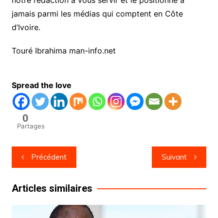
jamais parmi les médias qui comptent en Côte
d’Ivoire.
Touré Ibrahima man-info.net
Spread the love
0
Partages
Navigation
Précédent
Suivant
de
l’article
Articles similaires