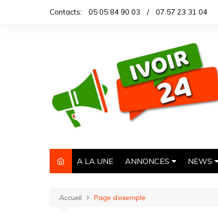
Aller
Contacts:
05 05 84 90 03
/
07 57 23 31 04
au
contenu
A LA UNE
ANNONCES
NEWS
IMMOBILIER
TITROL
Accueil
Page d’exemple
AUTOMOBILE
DEPEC
NECROLOGIE
ARTICL