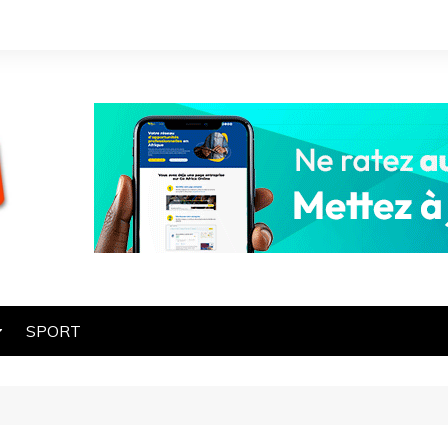
SPORT
OGIE
HE
ES
ART ET CULTURE