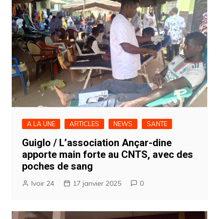
A LA UNE
ARTICLES
NEWS
SANTE
Guiglo / L’association Ançar-dine
apporte main forte au CNTS, avec des
poches de sang
Ivoir 24
17 janvier 2025
0