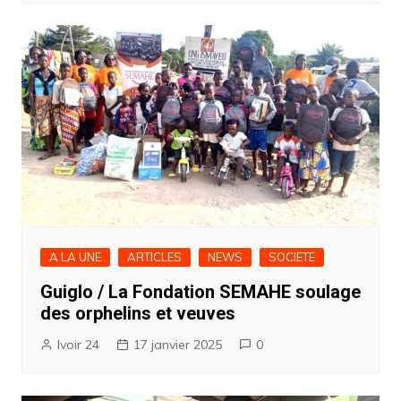
A LA UNE
ARTICLES
NEWS
SOCIETE
Guiglo / La Fondation SEMAHE soulage
des orphelins et veuves
Ivoir 24
17 janvier 2025
0