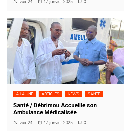
Ivoir 24
17 janvier 2025
0
A LA UNE
ARTICLES
NEWS
SANTE
Santé / Débrimou Accueille son
Ambulance Médicalisée
Ivoir 24
17 janvier 2025
0