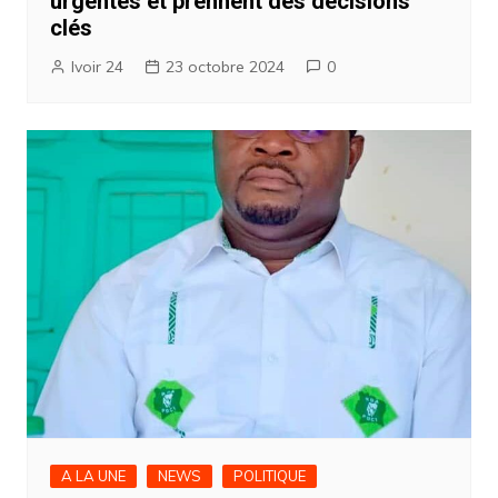
urgentes et prennent des décisions
clés
Ivoir 24
23 octobre 2024
0
A LA UNE
NEWS
POLITIQUE