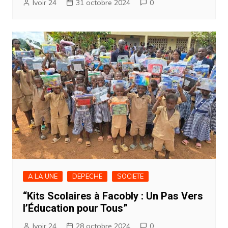
Ivoir 24
31 octobre 2024
0
A LA UNE
DEPECHE
SOCIETE
“Kits Scolaires à Facobly : Un Pas Vers
l’Éducation pour Tous”
Ivoir 24
28 octobre 2024
0