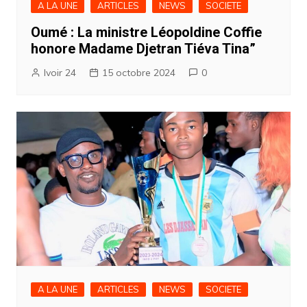
A LA UNE
ARTICLES
NEWS
SOCIETE
Oumé : La ministre Léopoldine Coffie
honore Madame Djetran Tiéva Tina”
Ivoir 24
15 octobre 2024
0
A LA UNE
ARTICLES
NEWS
SOCIETE