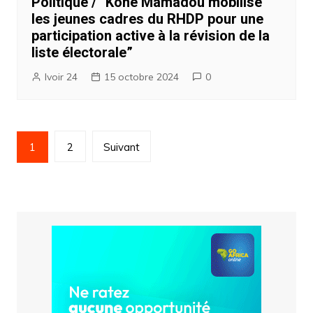
Politique / “Koné Mamadou mobilise
les jeunes cadres du RHDP pour une
participation active à la révision de la
liste électorale”
Ivoir 24
15 octobre 2024
0
Pagination
1
2
Suivant
des
publications